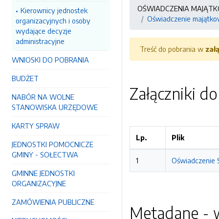
OŚWIADCZENIA MAJĄT
Kierownicy jednostek
Oświadczenie majątko
organizacyjnych i osoby
wydające decyzje
administracyjne
Treść do pobrania w
zał
WNIOSKI DO POBRANIA
BUDŻET
Załączniki d
NABÓR NA WOLNE
STANOWISKA URZĘDOWE
KARTY SPRAW
Lp.
Plik
JEDNOSTKI POMOCNICZE
GMINY - SOŁECTWA
1
Oświadczenie S
GMINNE JEDNOSTKI
ORGANIZACYJNE
ZAMÓWIENIA PUBLICZNE
Metadane - w