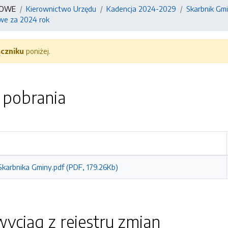
KOWE
Kierownictwo Urzędu
Kadencja 2024-2029
Skarbnik Gm
we za 2024 rok
ączniku
poniżej.
o pobrania
karbnika Gminy.pdf (PDF, 179.26Kb)
yciąg z rejestru zmian