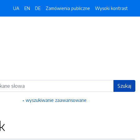
UA
EN
DE
Zamówienia publiczne
Wysoki kontrast
ka
Szukaj
wyszukiwanie zaawansowane
k