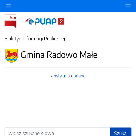
Ukryj/pokaż menu przedmiotowe
Uk
Biuletyn Informacji Publicznej
Gmina Radowo Małe
ostatnio dodane
Wyszukiwarka
Szukaj