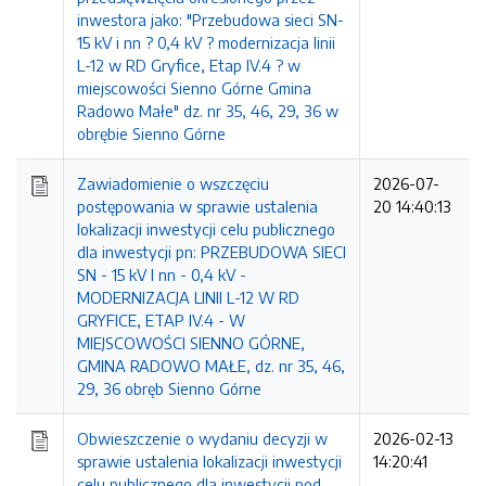
inwestora jako: "Przebudowa sieci SN-
15 kV i nn ? 0,4 kV ? modernizacja linii
L-12 w RD Gryfice, Etap IV.4 ? w
miejscowości Sienno Górne Gmina
Radowo Małe" dz. nr 35, 46, 29, 36 w
obrębie Sienno Górne
Zawiadomienie o wszczęciu
2026-07-
postępowania w sprawie ustalenia
20 14:40:13
lokalizacji inwestycji celu publicznego
dla inwestycji pn: PRZEBUDOWA SIECI
SN - 15 kV I nn - 0,4 kV -
MODERNIZACJA LINII L-12 W RD
GRYFICE, ETAP IV.4 - W
MIEJSCOWOŚCI SIENNO GÓRNE,
GMINA RADOWO MAŁE, dz. nr 35, 46,
29, 36 obręb Sienno Górne
Obwieszczenie o wydaniu decyzji w
2026-02-13
sprawie ustalenia lokalizacji inwestycji
14:20:41
celu publicznego dla inwestycji pod