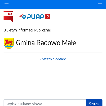
Ukryj/pokaż menu przedmiotowe
Uk
Biuletyn Informacji Publicznej
Gmina Radowo Małe
ostatnio dodane
Wyszukiwarka
Szukaj