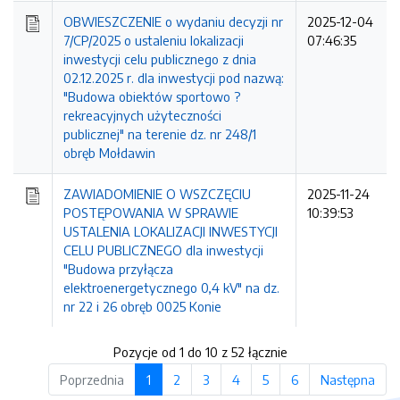
OBWIESZCZENIE o wydaniu decyzji nr
2025-12-04
7/CP/2025 o ustaleniu lokalizacji
07:46:35
inwestycji celu publicznego z dnia
02.12.2025 r. dla inwestycji pod nazwą:
"Budowa obiektów sportowo ?
rekreacyjnych użyteczności
publicznej" na terenie dz. nr 248/1
obręb Mołdawin
ZAWIADOMIENIE O WSZCZĘCIU
2025-11-24
POSTĘPOWANIA W SPRAWIE
10:39:53
USTALENIA LOKALIZACJI INWESTYCJI
CELU PUBLICZNEGO dla inwestycji
"Budowa przyłącza
elektroenergetycznego 0,4 kV" na dz.
nr 22 i 26 obręb 0025 Konie
Pozycje od 1 do 10 z 52 łącznie
Poprzednia
1
2
3
4
5
6
Następna