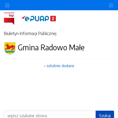
Ukryj/pokaż menu przedmiotowe
Uk
Biuletyn Informacji Publicznej
Gmina Radowo Małe
ostatnio dodane
Wyszukiwarka
Szukaj