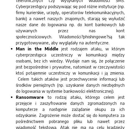
telefonicznych czy wysyłanych wiadomości SMS.
Cyberprzestępcy podszywając się pod różne instytucje (np.
firmy kurierskie, urzędy, operatorów telekomunikacyjnych,
banki) a nawet naszych znajomych, starają się wyłudzić
nasze dane do logowania np. do kont bankowych lub
używanych przez nas kont
społecznościowych. Wiadomości?phishingowe?są tak
przygotowywane, aby wyglądały na autentyczne.
Man in the Middle
jest rodzajem ataku, w którym
cyberprzestępca uczestniczy w komunikacji między
osobami, bez ich wiedzy. Wydaje nam się, że połączenie
jest bezpośrednie i prywatne, natomiast w rzeczywistości
ktoś potajemnie uczestniczy w komunikacji i ją zmienia.
Celem takich ataków jest przechwycenie informacji lub
środków pieniężnych (np. uzyskanie danych niezbędnych
do logowania w systemie bankowości elektronicznej).
Ransomware
to rodzaj ataku, którego celem jest
przejęcie i zaszyfrowanie danych zgromadzonych na
komputerze a następnie zażądanie okupu za ich
odzyskanie. Zagrożenie może dostać się do komputera za
pośrednictwem pobranego pliku lub nawet przez
wiadomość tekstową. Atak nie ma na celu kradzieży