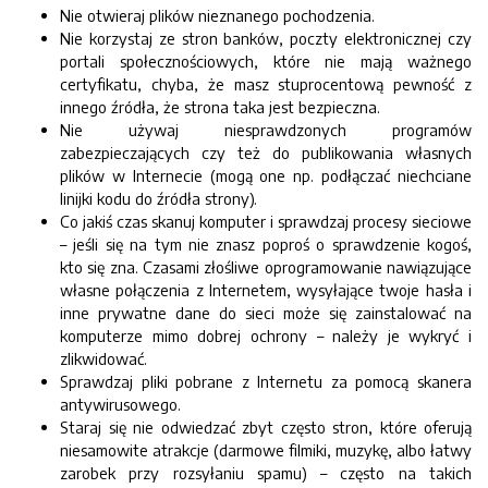
Nie otwieraj plików nieznanego pochodzenia.
Nie korzystaj ze stron banków, poczty elektronicznej czy
portali społecznościowych, które nie mają ważnego
certyfikatu, chyba, że masz stuprocentową pewność z
innego źródła, że strona taka jest bezpieczna.
Nie używaj niesprawdzonych programów
zabezpieczających czy też do publikowania własnych
plików w Internecie (mogą one np. podłączać niechciane
linijki kodu do źródła strony).
Co jakiś czas skanuj komputer i sprawdzaj procesy sieciowe
– jeśli się na tym nie znasz poproś o sprawdzenie kogoś,
kto się zna. Czasami złośliwe oprogramowanie nawiązujące
własne połączenia z Internetem, wysyłające twoje hasła i
inne prywatne dane do sieci może się zainstalować na
komputerze mimo dobrej ochrony – należy je wykryć i
zlikwidować.
Sprawdzaj pliki pobrane z Internetu za pomocą skanera
antywirusowego.
Staraj się nie odwiedzać zbyt często stron, które oferują
niesamowite atrakcje (darmowe filmiki, muzykę, albo łatwy
zarobek przy rozsyłaniu spamu) – często na takich