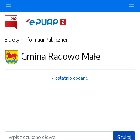
Ukryj/pokaż menu przedmiotowe
Uk
Biuletyn Informacji Publicznej
Gmina Radowo Małe
ostatnio dodane
Wyszukiwarka
Szukaj