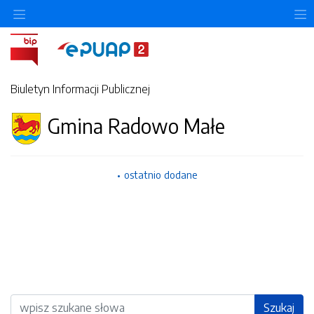
Ukryj/pokaż menu przedmiotowe
U
Biuletyn Informacji Publicznej
Gmina Radowo Małe
ostatnio dodane
Wyszukiwarka
Szukaj