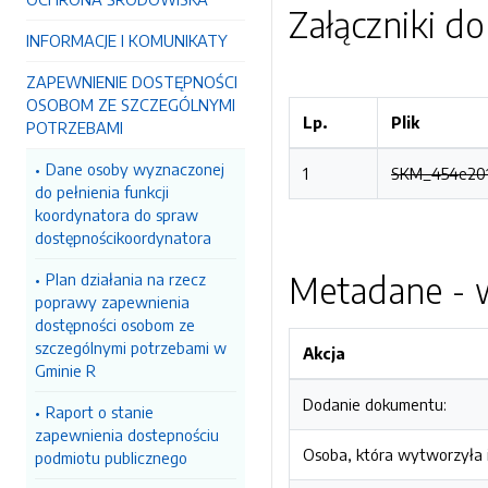
Załączniki d
INFORMACJE I KOMUNIKATY
ZAPEWNIENIE DOSTĘPNOŚCI
OSOBOM ZE SZCZEGÓLNYMI
Lp.
Plik
POTRZEBAMI
Dane osoby wyznaczonej
1
SKM_454e2012
do pełnienia funkcji
koordynatora do spraw
dostępnościkoordynatora
Metadane - w
Plan działania na rzecz
poprawy zapewnienia
dostępności osobom ze
szczególnymi potrzebami w
Akcja
Gminie R
Dodanie dokumentu:
Raport o stanie
zapewnienia dostepnościu
Osoba, która wytworzyła i
podmiotu publicznego