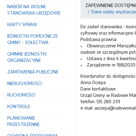
ZAPEWNIENIE DOSTĘPN
NABÓR NA WOLNE
Dane osoby wyznaczone
STANOWISKA URZĘDOWE
KARTY SPRAW
Do zadań stanowiska - koord
cyfrowej oraz informacyjno-
JEDNOSTKI POMOCNICZE
Podstawa prawna:
GMINY - SOŁECTWA
• Obwieszczenie Marszałka S
osobom ze szczególnymi pot
GMINNE JEDNOSTKI
• Ustawa z dnia 4 kwietnia 
ORGANIZACYJNE
• Zarządzenie nr 188/2020 
ZAMÓWIENIA PUBLICZNE
Koordynator ds. dostępnoś
Anna Ociepa
NIERUCHOMOŚCI
Dane kontaktowe:
RUCHOMOŚCI
Urząd Gminy w Radowie Ma
telefon: 515 280 239
KONTROLE
e-mail: aociepa@radowomale
PLANOWANIE
PRZESTRZENNE
OCHRONA ŚRODOWISKA