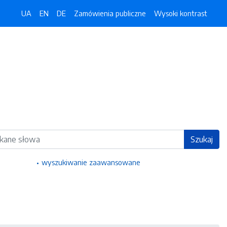
UA
EN
DE
Zamówienia publiczne
Wysoki kontrast
ka
Szukaj
wyszukiwanie zaawansowane