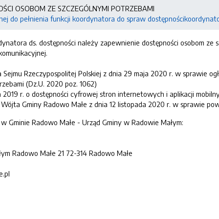
OŚCI OSOBOM ZE SZCZEGÓLNYMI POTRZEBAMI
j do pełnienia funkcji koordynatora do spraw dostępnościkoordynat
ynatora ds. dostępności należy zapewnienie dostępności osobom ze sz
komunikacyjnej.
ejmu Rzeczypospolitej Polskiej z dnia 29 maja 2020 r. w sprawie ogł
rzebami (Dz.U. 2020 poz. 1062)
2019 r. o dostępności cyfrowej stron internetowych i aplikacji mobil
Wójta Gminy Radowo Małe z dnia 12 listopada 2020 r. w sprawie pow
ci w Gminie Radowo Małe - Urząd Gminy w Radowie Małym:
łym Radowo Małe 21 72-314 Radowo Małe
.pl