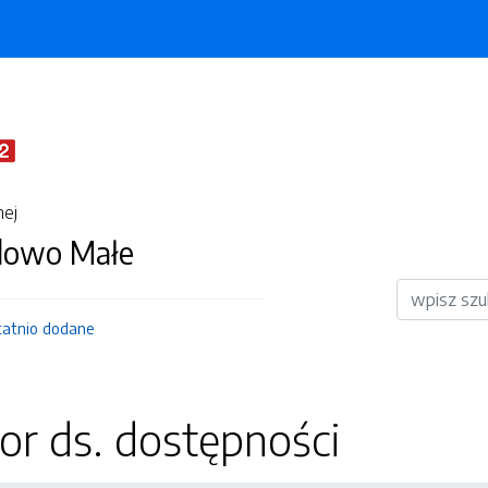
nej
dowo Małe
Wyszukiwar
tatnio dodane
or ds. dostępności