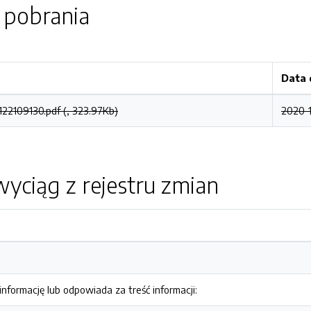
o pobrania
Data 
2109130.pdf (, 323.97Kb)
2020-1
yciąg z rejestru zmian
nformację lub odpowiada za treść informacji: