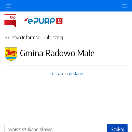
Ukryj/pokaż menu przedmiotowe
Uk
Biuletyn Informacji Publicznej
Gmina Radowo Małe
ostatnio dodane
Wyszukiwarka
Szukaj