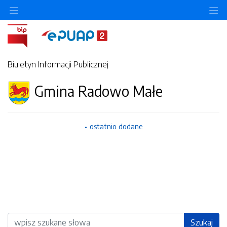
Ukryj/pokaż menu przedmiotowe
Uk
Biuletyn Informacji Publicznej
Gmina Radowo Małe
ostatnio dodane
Wyszukiwarka
Szukaj