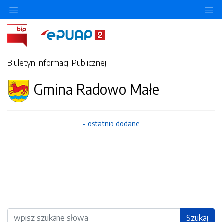
Ukryj/pokaż menu przedmiotowe
Uk
Biuletyn Informacji Publicznej
Gmina Radowo Małe
ostatnio dodane
Wyszukiwarka
Szukaj