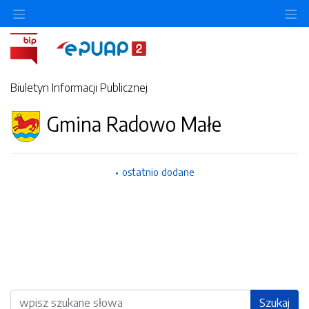
Ukryj/pokaż menu przedmiotowe
Uk
Biuletyn Informacji Publicznej
Gmina Radowo Małe
ostatnio dodane
Wyszukiwarka
Szukaj