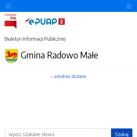
Ukryj/pokaż menu przedmiotowe
Uk
Biuletyn Informacji Publicznej
Gmina Radowo Małe
ostatnio dodane
Wyszukiwarka
Szukaj