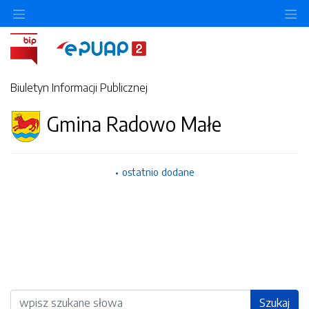
Ukryj/pokaż menu przedmiotowe
Uk
Biuletyn Informacji Publicznej
Gmina Radowo Małe
ostatnio dodane
Wyszukiwarka
Szukaj