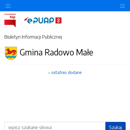
Ukryj/pokaż menu przedmiotowe
Uk
Biuletyn Informacji Publicznej
Gmina Radowo Małe
ostatnio dodane
Wyszukiwarka
Szukaj