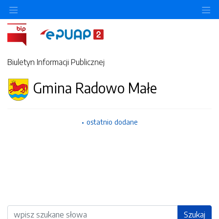
Ukryj/pokaż menu przedmiotowe
Uk
Biuletyn Informacji Publicznej
Gmina Radowo Małe
ostatnio dodane
Wyszukiwarka
Szukaj