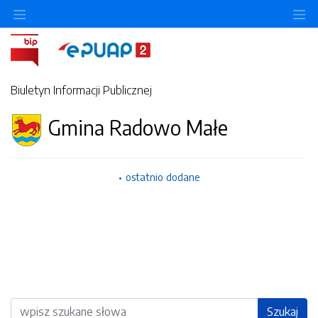
Ukryj/pokaż menu przedmiotowe
Uk
Biuletyn Informacji Publicznej
Gmina Radowo Małe
ostatnio dodane
Wyszukiwarka
Szukaj