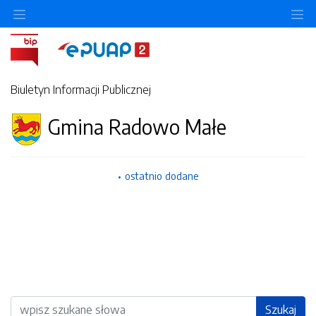
Ukryj/pokaż menu przedmiotowe
Uk
Biuletyn Informacji Publicznej
Gmina Radowo Małe
ostatnio dodane
Wyszukiwarka
Szukaj