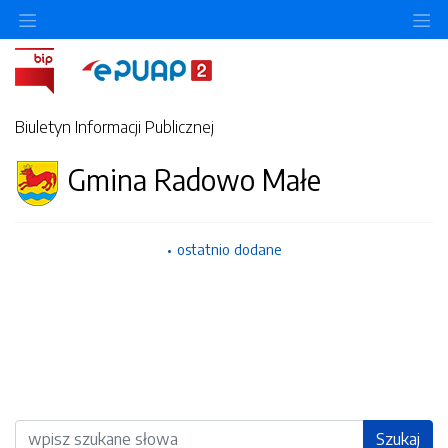
Ukryj/pokaż menu przedmiotowe
Uk
Biuletyn Informacji Publicznej
Gmina Radowo Małe
ostatnio dodane
Wyszukiwarka
Szukaj