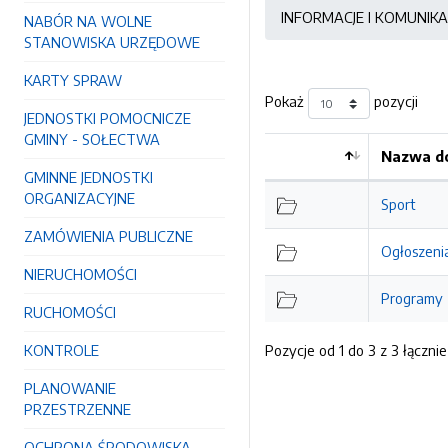
INFORMACJE I KOMUNIK
NABÓR NA WOLNE
STANOWISKA URZĘDOWE
KARTY SPRAW
Pokaż
pozycji
JEDNOSTKI POMOCNICZE
GMINY - SOŁECTWA
Nazwa do
GMINNE JEDNOSTKI
Kolejność
ORGANIZACYJNE
Sport
ZAMÓWIENIA PUBLICZNE
Ogłoszenia
NIERUCHOMOŚCI
Programy
RUCHOMOŚCI
KONTROLE
Pozycje od 1 do 3 z 3 łącznie
PLANOWANIE
PRZESTRZENNE
OCHRONA ŚRODOWISKA