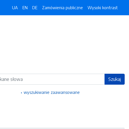
UA
EN
DE
Zamówienia publiczne
Wysoki kontrast
ka
Szukaj
wyszukiwanie zaawansowane