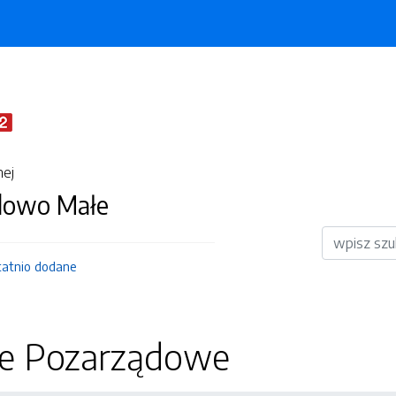
nej
dowo Małe
Wyszukiwar
tatnio dodane
je Pozarządowe