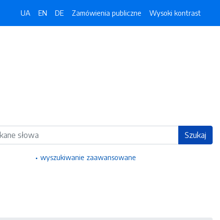
UA
EN
DE
Zamówienia publiczne
Wysoki kontrast
ka
Szukaj
wyszukiwanie zaawansowane