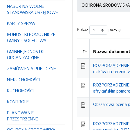
OCHRONA ŚRODOWISKA
NABÓR NA WOLNE
STANOWISKA URZĘDOWE
KARTY SPRAW
Pokaż
pozycji
JEDNOSTKI POMOCNICZE
GMINY - SOŁECTWA
GMINNE JEDNOSTKI
Nazwa dokumentu
ORGANIZACYJNE
Kolejność
ROZPORZĄDZENIE N
ZAMÓWIENIA PUBLICZNE
dzików na terenie
NIERUCHOMOŚCI
ROZPORZĄDZENIE N
RUCHOMOŚCI
afrykańskim pomore
KONTROLE
Obszarowa ocena ja
PLANOWANIE
PRZESTRZENNE
ROZPORZĄDZENIE N
OCHRONA ŚRODOWISKA
grypy ptaków (HPAI