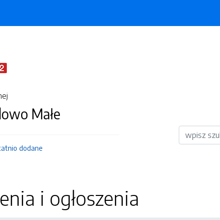
nej
dowo Małe
Wyszukiwar
tatnio dodane
nia i ogłoszenia