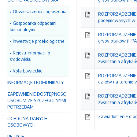
Obwieszczenia i ogłoszenia
ROZPORZĄDZENIE N
podejmowanych w zw
Gospodarka odpadami
komunalnymi
ROZPORZĄDZENIE N
grypy ptaków (HPAI
Inwestycje proekologiczne
Rejestr informacji o
ROZPORZĄDZENIE N
środowisku
zwalczania afrykań
Koła Łowieckie
ROZPORZĄDZENIE N
dzików na terenie
INFORMACJE I KOMUNIKATY
ZAPEWNIENIE DOSTĘPNOŚCI
ROZPORZĄDZENIE N
OSOBOM ZE SZCZEGÓLNYMI
zwalczania afrykań
POTRZEBAMI
Zawiadomienie o ogn
OCHRONA DANYCH
OSOBOWYCH
PETYCJE