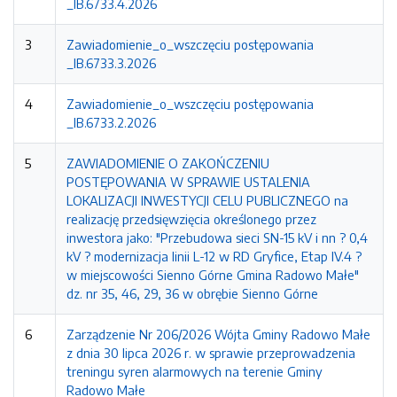
_IB.6733.4.2026
3
Zawiadomienie_o_wszczęciu postępowania
_IB.6733.3.2026
4
Zawiadomienie_o_wszczęciu postępowania
_IB.6733.2.2026
5
ZAWIADOMIENIE O ZAKOŃCZENIU
POSTĘPOWANIA W SPRAWIE USTALENIA
LOKALIZACJI INWESTYCJI CELU PUBLICZNEGO na
realizację przedsięwzięcia określonego przez
inwestora jako: "Przebudowa sieci SN-15 kV i nn ? 0,4
kV ? modernizacja linii L-12 w RD Gryfice, Etap IV.4 ?
w miejscowości Sienno Górne Gmina Radowo Małe"
dz. nr 35, 46, 29, 36 w obrębie Sienno Górne
6
Zarządzenie Nr 206/2026 Wójta Gminy Radowo Małe
z dnia 30 lipca 2026 r. w sprawie przeprowadzenia
treningu syren alarmowych na terenie Gminy
Radowo Małe