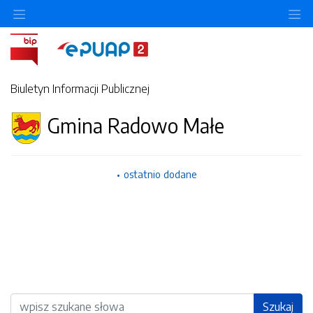
Ukryj/pokaż menu przedmiotowe
Uk
Biuletyn Informacji Publicznej
Gmina Radowo Małe
ostatnio dodane
Wyszukiwarka
Szukaj