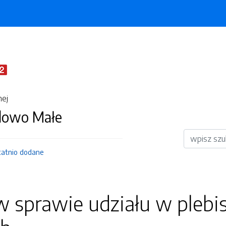
nej
dowo Małe
Wyszukiwar
tatnio dodane
w sprawie udziału w plebis