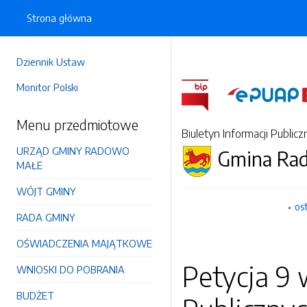
Strona główna
Dziennik Ustaw
Monitor Polski
Menu przedmiotowe
Biuletyn Informacji Publicz
URZĄD GMINY RADOWO
Gmina Ra
MAŁE
WÓJT GMINY
os
RADA GMINY
OŚWIADCZENIA MAJĄTKOWE
Petycja 9 
WNIOSKI DO POBRANIA
BUDŻET