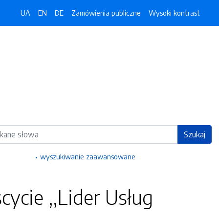
UA
EN
DE
Zamówienia publiczne
Wysoki kontrast
ka
Szukaj
wyszukiwanie zaawansowane
cycie ,,Lider Usług