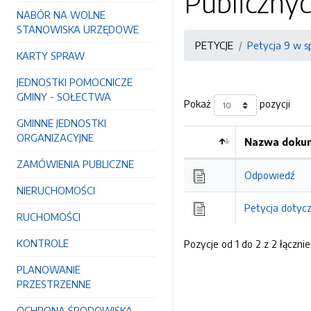
Publiczny
NABÓR NA WOLNE
STANOWISKA URZĘDOWE
PETYCJE
Petycja 9 w sp
KARTY SPRAW
JEDNOSTKI POMOCNICZE
GMINY - SOŁECTWA
Pokaż
pozycji
GMINNE JEDNOSTKI
ORGANIZACYJNE
Nazwa dokum
Kolejność
ZAMÓWIENIA PUBLICZNE
Odpowiedź
NIERUCHOMOŚCI
Petycja dotycz
RUCHOMOŚCI
KONTROLE
Pozycje od 1 do 2 z 2 łącznie
PLANOWANIE
PRZESTRZENNE
OCHRONA ŚRODOWISKA