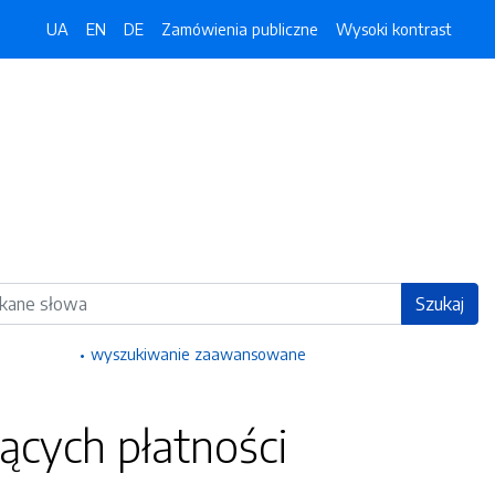
UA
EN
DE
Zamówienia publiczne
Wysoki kontrast
ka
Szukaj
wyszukiwanie zaawansowane
ących płatności