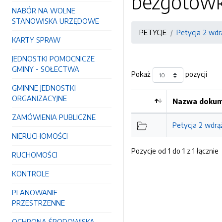
bezgotów
NABÓR NA WOLNE
STANOWISKA URZĘDOWE
PETYCJE
Petycja 2 wdr
KARTY SPRAW
JEDNOSTKI POMOCNICZE
GMINY - SOŁECTWA
Pokaż
pozycji
GMINNE JEDNOSTKI
ORGANIZACYJNE
Nazwa dokume
Kolejność
ZAMÓWIENIA PUBLICZNE
Petycja 2 wdrą
NIERUCHOMOŚCI
Pozycje od 1 do 1 z 1 łącznie
RUCHOMOŚCI
KONTROLE
PLANOWANIE
PRZESTRZENNE
OCHRONA ŚRODOWISKA