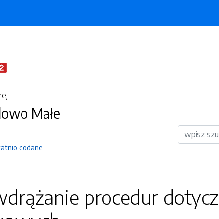
nej
dowo Małe
Wyszukiwar
tatnio dodane
wdrążanie procedur dotycz