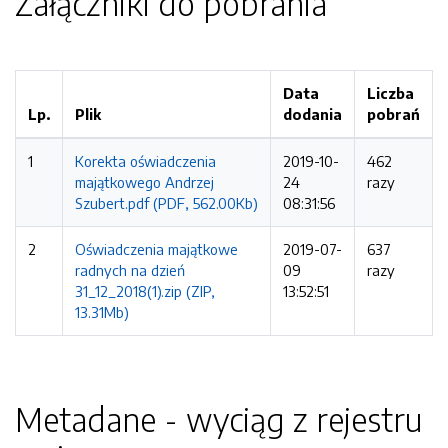
Załączniki do pobrania
Data
Liczba
Lp.
Plik
dodania
pobrań
1
Korekta oświadczenia
2019-10-
462
majątkowego Andrzej
24
razy
Szubert.pdf (PDF, 562.00Kb)
08:31:56
2
Oświadczenia majątkowe
2019-07-
637
radnych na dzień
09
razy
31_12_2018(1).zip (ZIP,
13:52:51
13.31Mb)
Metadane - wyciąg z rejestru