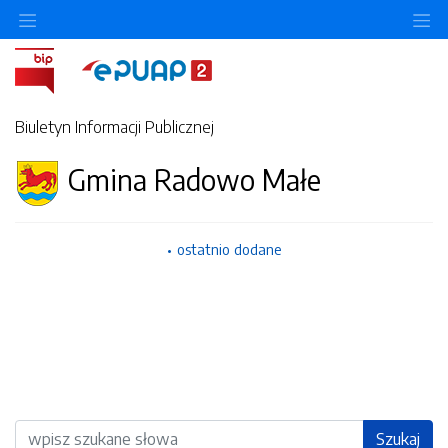
Ukryj/pokaż menu przedmiotowe
Uk
Biuletyn Informacji Publicznej
Gmina Radowo Małe
ostatnio dodane
Wyszukiwarka
Szukaj