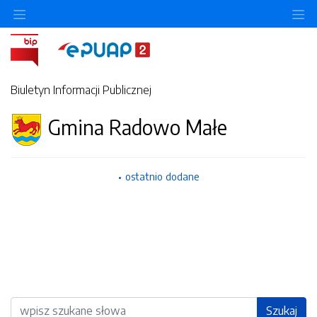
Ukryj/pokaż menu przedmiotowe
Uk
Biuletyn Informacji Publicznej
Gmina Radowo Małe
ostatnio dodane
Wyszukiwarka
Szukaj