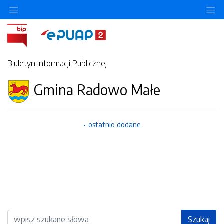
Ukryj/pokaż menu przedmiotowe
Uk
Biuletyn Informacji Publicznej
Gmina Radowo Małe
ostatnio dodane
Wyszukiwarka
Szukaj