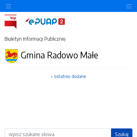
Ukryj/pokaż menu przedmiotowe
Uk
Biuletyn Informacji Publicznej
Gmina Radowo Małe
ostatnio dodane
Wyszukiwarka
Szukaj