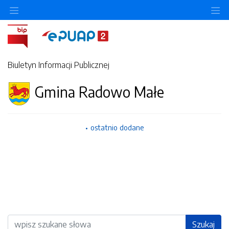
Ukryj/pokaż menu przedmiotowe
Uk
Biuletyn Informacji Publicznej
Gmina Radowo Małe
ostatnio dodane
Wyszukiwarka
Szukaj