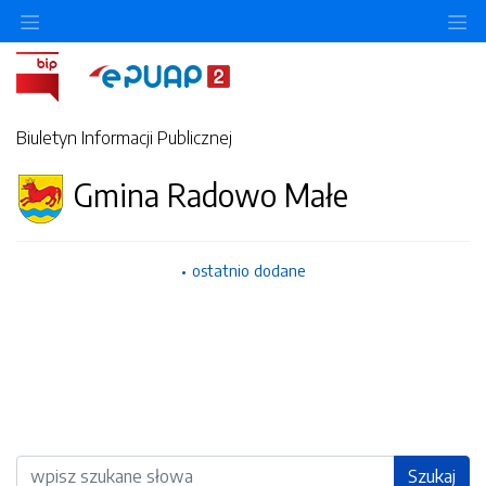
Ukryj/pokaż menu przedmiotowe
Uk
Biuletyn Informacji Publicznej
Gmina Radowo Małe
ostatnio dodane
Wyszukiwarka
Szukaj