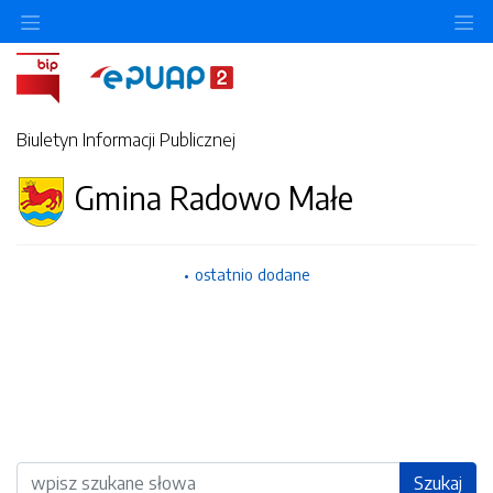
Ukryj/pokaż menu przedmiotowe
Uk
Biuletyn Informacji Publicznej
Gmina Radowo Małe
ostatnio dodane
Wyszukiwarka
Szukaj