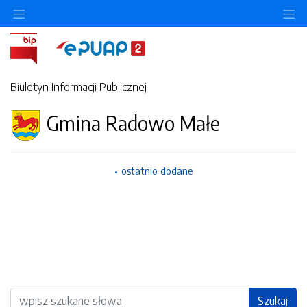
Ukryj/pokaż menu przedmiotowe
Uk
Biuletyn Informacji Publicznej
Gmina Radowo Małe
ostatnio dodane
Wyszukiwarka
Szukaj