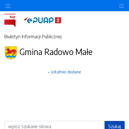
Ukryj/pokaż menu przedmiotowe
Uk
Biuletyn Informacji Publicznej
Gmina Radowo Małe
ostatnio dodane
Wyszukiwarka
Szukaj