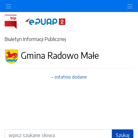
Ukryj/pokaż menu przedmiotowe
Uk
Biuletyn Informacji Publicznej
Gmina Radowo Małe
ostatnio dodane
Wyszukiwarka
Szukaj