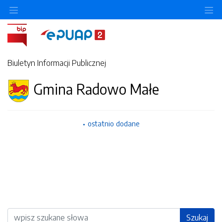
Ukryj/pokaż menu przedmiotowe
Uk
Biuletyn Informacji Publicznej
Gmina Radowo Małe
ostatnio dodane
Wyszukiwarka
Szukaj