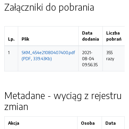
Załączniki do pobrania
Data
Liczba
Lp.
Plik
dodania
pobrań
1
SKM_454e21080407400.pdf
2021-
355
(PDF, 339.43Kb)
08-04
razy
09:56:35
Metadane - wyciąg z rejestru
zmian
Akcja
Osoba
Data