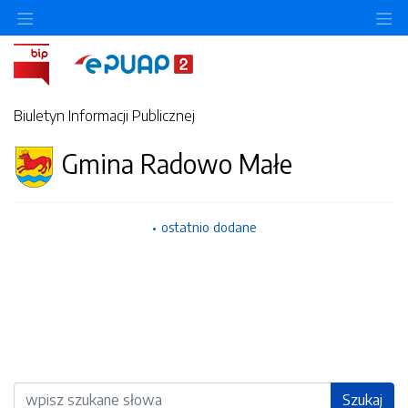
Ukryj/pokaż menu przedmiotowe
Uk
Biuletyn Informacji Publicznej
Gmina Radowo Małe
ostatnio dodane
Wyszukiwarka
Szukaj