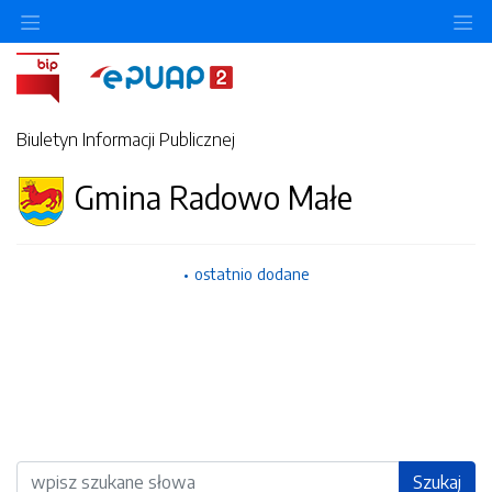
Ukryj/pokaż menu przedmiotowe
Uk
Biuletyn Informacji Publicznej
Gmina Radowo Małe
ostatnio dodane
Wyszukiwarka
Szukaj