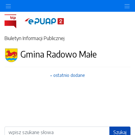
Ukryj/pokaż menu przedmiotowe
Uk
Biuletyn Informacji Publicznej
Gmina Radowo Małe
ostatnio dodane
Wyszukiwarka
Szukaj