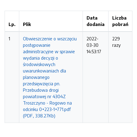
Data
Liczba
Lp.
Plik
dodania
pobrań
1
Obwieszczenie o wszczęciu
2022-
229
postępowanie
03-30
razy
administracyjne w sprawie
14:53:17
wydania decyzji o
środowiskowych
uwarunkowaniach dla
planowanego
przedsięwzięcia pn.
Przebudowa drogi
powiatowej nr 4304Z
Troszczyno - Rogowo na
odcinku 0+223-1+771.pdf
(PDF, 338.27Kb)