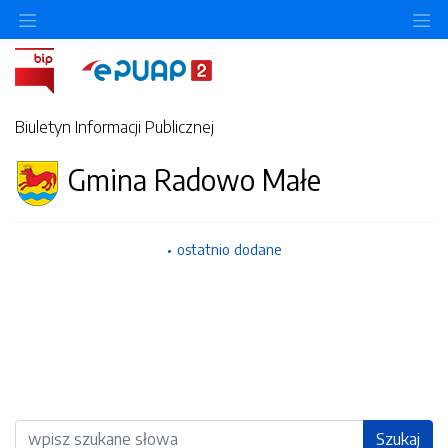
Ukryj/pokaż menu przedmiotowe
Uk
Biuletyn Informacji Publicznej
Gmina Radowo Małe
ostatnio dodane
Wyszukiwarka
Szukaj