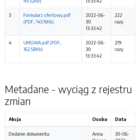
49.32Kb)
13:33:42
3
Formularz ofertowy.pdf
2022-06-
222
(PDF, 143.15Kb)
30
razy
13:33:42
4
UMOWA.pdf (PDF,
2022-06-
219
162.58Kb)
30
razy
13:33:42
Metadane - wyciąg z rejestru
zmian
Akcja
Osoba
Data
Dodanie dokumentu:
Anna
30-06-