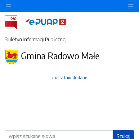
Ukryj/pokaż menu przedmiotowe
Uk
Biuletyn Informacji Publicznej
Gmina Radowo Małe
ostatnio dodane
Wyszukiwarka
Szukaj