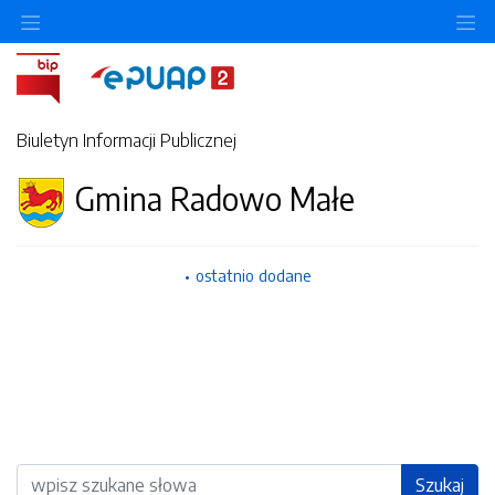
Ukryj/pokaż menu przedmiotowe
Uk
Biuletyn Informacji Publicznej
Gmina Radowo Małe
ostatnio dodane
Wyszukiwarka
Szukaj