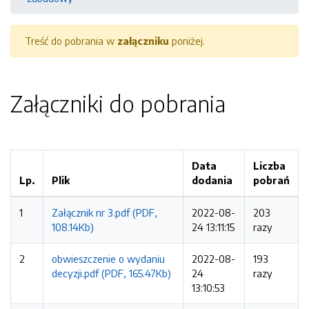
Treść do pobrania w
załączniku
poniżej.
Załączniki do pobrania
Data
Liczba
Lp.
Plik
dodania
pobrań
1
Załącznik nr 3.pdf (PDF,
2022-08-
203
108.14Kb)
24 13:11:15
razy
2
obwieszczenie o wydaniu
2022-08-
193
decyzji.pdf (PDF, 165.47Kb)
24
razy
13:10:53