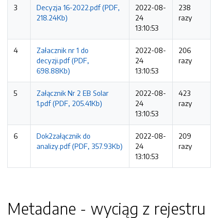
3
Decyzja 16-2022.pdf (PDF,
2022-08-
238
218.24Kb)
24
razy
13:10:53
4
Załacznik nr 1 do
2022-08-
206
decyzji.pdf (PDF,
24
razy
698.88Kb)
13:10:53
5
Załącznik Nr 2 EB Solar
2022-08-
423
1.pdf (PDF, 205.41Kb)
24
razy
13:10:53
6
Dok2załącznik do
2022-08-
209
analizy.pdf (PDF, 357.93Kb)
24
razy
13:10:53
Metadane - wyciąg z rejestru