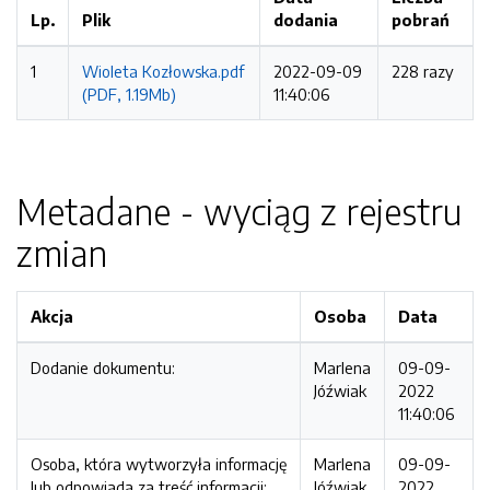
Lp.
Plik
dodania
pobrań
1
Wioleta Kozłowska.pdf
2022-09-09
228 razy
(PDF, 1.19Mb)
11:40:06
Metadane - wyciąg z rejestru
zmian
Akcja
Osoba
Data
Dodanie dokumentu:
Marlena
09-09-
Jóźwiak
2022
11:40:06
Osoba, która wytworzyła informację
Marlena
09-09-
lub odpowiada za treść informacji:
Jóźwiak
2022