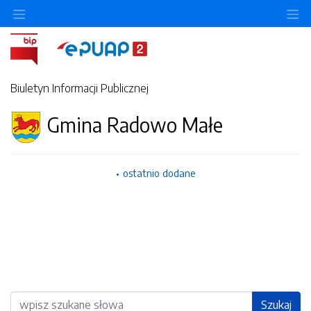
Ukryj/pokaż menu przedmiotowe
Uk
Biuletyn Informacji Publicznej
Gmina Radowo Małe
ostatnio dodane
Wyszukiwarka
Szukaj