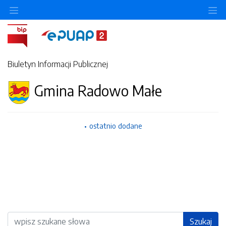
Ukryj/pokaż menu przedmiotowe
Uk
Biuletyn Informacji Publicznej
Gmina Radowo Małe
ostatnio dodane
Wyszukiwarka
Szukaj