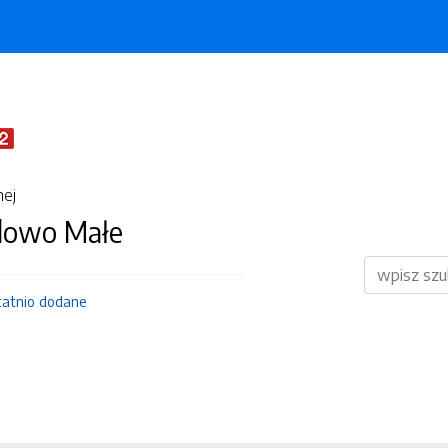
nej
dowo Małe
Wyszukiwar
tatnio dodane