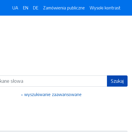
UA
EN
DE
Zamówienia publiczne
Wysoki kontrast
ka
Szukaj
wyszukiwanie zaawansowane