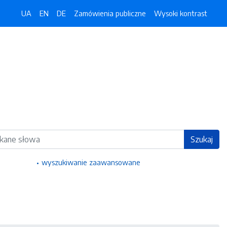
UA
EN
DE
Zamówienia publiczne
Wysoki kontrast
ka
Szukaj
wyszukiwanie zaawansowane