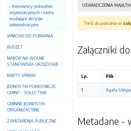
OŚWIADCZENIA MAJĄT
Kierownicy jednostek
organizacyjnych i osoby
wydające decyzje
Treść do pobrania w
zał
administracyjne
WNIOSKI DO POBRANIA
Załączniki d
BUDŻET
NABÓR NA WOLNE
STANOWISKA URZĘDOWE
KARTY SPRAW
Lp.
Plik
JEDNOSTKI POMOCNICZE
1
Agata Ustyja
GMINY - SOŁECTWA
GMINNE JEDNOSTKI
ORGANIZACYJNE
Metadane - w
ZAMÓWIENIA PUBLICZNE