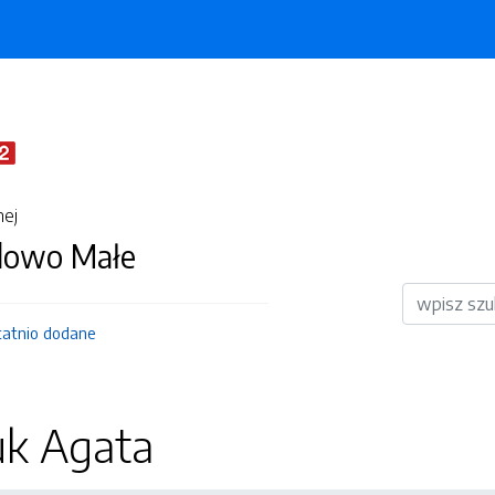
nej
dowo Małe
Wyszukiwar
tatnio dodane
uk Agata