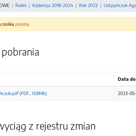
KOWE
Radni
Kadencja 2018-2024
Rok 2022
Ustyjańczuk Ag
ączniku
poniżej.
o pobrania
Data do
ńczuk.pdf (PDF, 1.08Mb)
2023-05-
yciąg z rejestru zmian