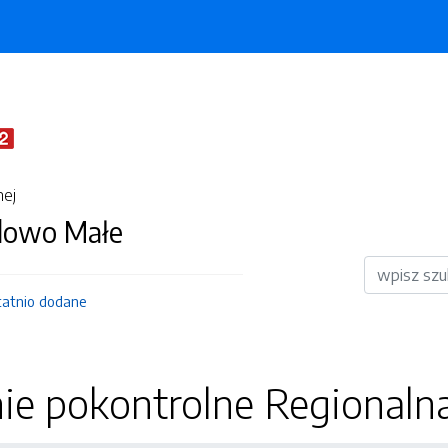
nej
dowo Małe
Wyszukiwar
tatnio dodane
ie pokontrolne Regionaln