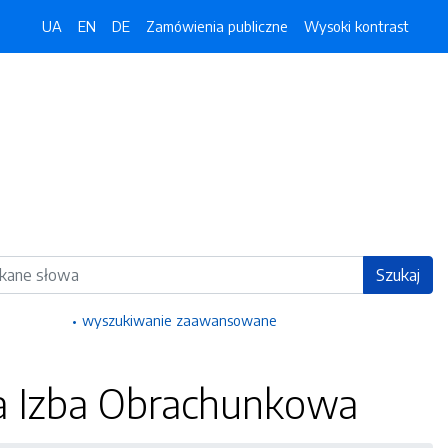
UA
EN
DE
Zamówienia publiczne
Wysoki kontrast
ka
Szukaj
wyszukiwanie zaawansowane
a Izba Obrachunkowa