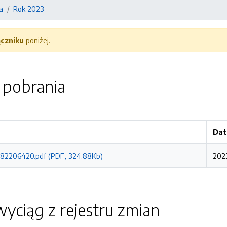
a
Rok 2023
ączniku
poniżej.
o pobrania
Dat
2206420.pdf (PDF, 324.88Kb)
202
yciąg z rejestru zmian