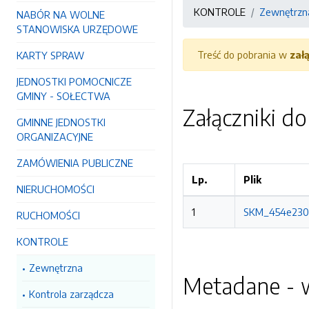
KONTROLE
Zewnętrzn
NABÓR NA WOLNE
STANOWISKA URZĘDOWE
Treść do pobrania w
zał
KARTY SPRAW
JEDNOSTKI POMOCNICZE
GMINY - SOŁECTWA
Załączniki d
GMINNE JEDNOSTKI
ORGANIZACYJNE
ZAMÓWIENIA PUBLICZNE
Lp.
Plik
NIERUCHOMOŚCI
1
SKM_454e2308
RUCHOMOŚCI
KONTROLE
Zewnętrzna
Metadane - w
Kontrola zarządcza