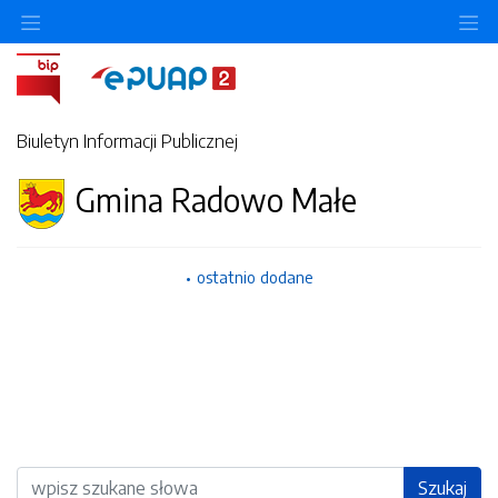
Ukryj/pokaż menu przedmiotowe
Uk
Biuletyn Informacji Publicznej
Gmina Radowo Małe
ostatnio dodane
Wyszukiwarka
Szukaj