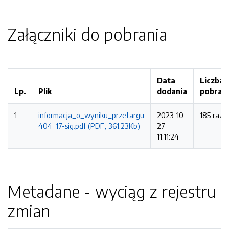
Załączniki do pobrania
Data
Liczba
Lp.
Plik
dodania
pobrań
1
informacja_o_wyniku_przetargu
2023-10-
185 razy
404_17-sig.pdf (PDF, 361.23Kb)
27
11:11:24
Metadane - wyciąg z rejestru
zmian