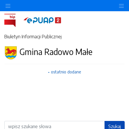
Ukryj/pokaż menu przedmiotowe
Uk
Biuletyn Informacji Publicznej
Gmina Radowo Małe
ostatnio dodane
Wyszukiwarka
Szukaj