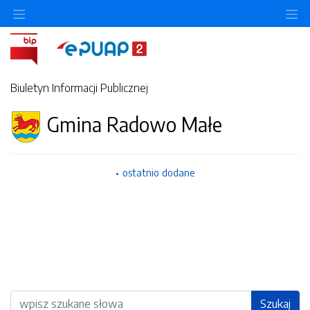
Ukryj/pokaż menu przedmiotowe
Uk
Biuletyn Informacji Publicznej
Gmina Radowo Małe
ostatnio dodane
Wyszukiwarka
Szukaj