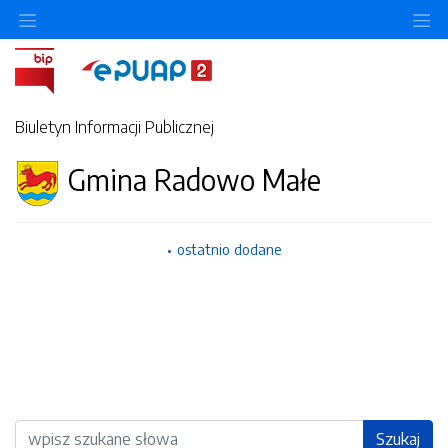
Ukryj/pokaż menu przedmiotowe
Uk
Biuletyn Informacji Publicznej
Gmina Radowo Małe
ostatnio dodane
Wyszukiwarka
Szukaj