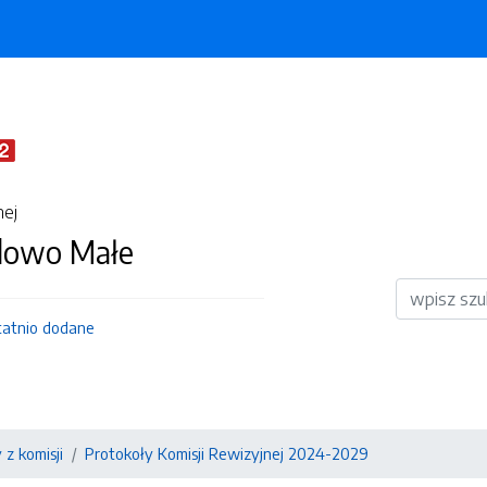
nej
dowo Małe
Wyszukiwar
tatnio dodane
 z komisji
Protokoły Komisji Rewizyjnej 2024-2029