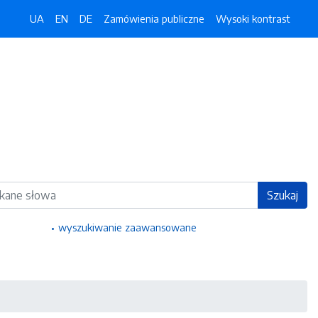
UA
EN
DE
Zamówienia publiczne
Wysoki kontrast
ka
Szukaj
wyszukiwanie zaawansowane